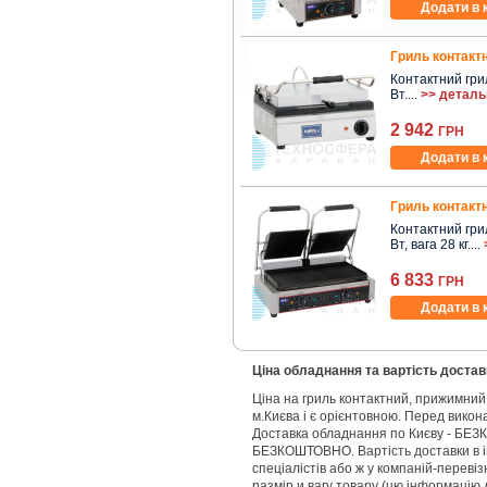
Додати в 
Гриль контактн
Контактний гриль
Вт....
>> деталь
2 942
ГРН
Додати в 
Гриль контактн
Контактний гриль
Вт, вага 28 кг....
6 833
ГРН
Додати в 
Ціна обладнання та вартість достав
Ціна на гриль контактний, прижимний
м.Києва і є орієнтовною. Перед вико
Доставка обладнання по Києву - БЕЗ
БЕЗКОШТОВНО. Вартість доставки в і
спеціалістів або ж у компаній-переві
размір и вагу товару (цю інформацію 