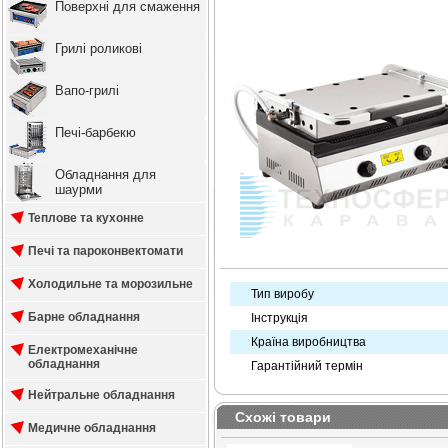
Поверхні для смаження
Грилі роликові
Вапо-грилі
Печі-барбекю
Обладнання для
шаурми
Теплове та кухонне
Печі та пароконвектомати
Холодильне та морозильне
Тип виробу
Барне обладнання
Інструкція
Країна виробництва
Електромеханічне
обладнання
Гарантійний термін
Нейтральне обладнання
Схожі товари
Медичне обладнання