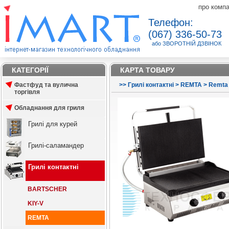
про комп
Телефон:
(067) 336-50-73
або ЗВОРОТНІЙ ДЗВІНОК
КАТЕГОРІЇ
КАРТА ТОВАРУ
Фастфуд та вулична
>
>
Грилі контактні
>
REMTA
>
Remta
торгівля
Обладнання для гриля
Грилі для курей
Грилі-саламандер
Грилі контактні
BARTSCHER
KIY-V
REMTA