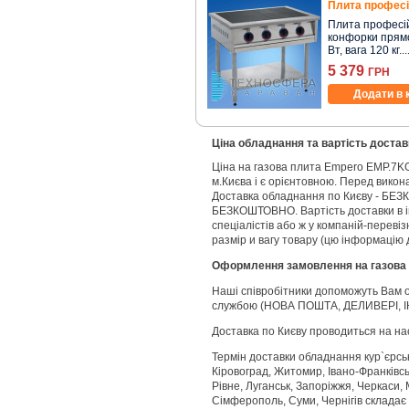
Плита професі
Плита професійн
конфорки прямок
Вт, вага 120 кг...
5 379
ГРН
Додати в 
Ціна обладнання та вартість достав
Ціна на газова плита Empero EMP.7
м.Києва і є орієнтовною. Перед вико
Доставка обладнання по Києву - БЕЗ
БЕЗКОШТОВНО. Вартість доставки в і
спеціалістів або ж у компаній-переві
размір и вагу товару (цю інформацію 
Оформлення замовлення на газов
Наші співробітники допоможуть Вам 
службою (НОВА ПОШТА, ДЕЛИВЕРІ, І
Доставка по Києву проводиться на на
Термін доставки обладнання кур`єрсь
Кіровоград, Житомир, Івано-Франківськ
Рівне, Луганськ, Запоріжжя, Черкаси, 
Сімферополь, Суми, Чернігів складає 