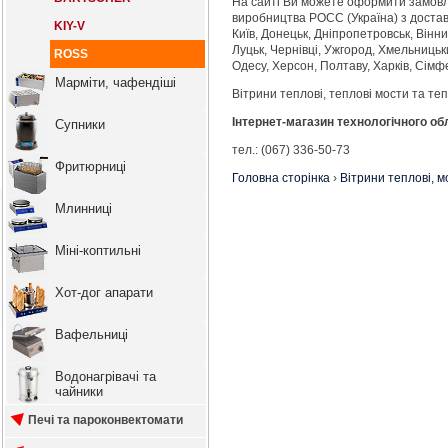
На сайті Ви можете оформити замовл
виробництва РОСС (Україна) з дост
KIY-V
Київ, Донецьк, Дніпропетровськ, Вінни
Луцьк, Чернівці, Ужгород, Хмельницьк
ROSS
Одесу, Херсон, Полтаву, Харків, Сімфе
Марміти, чафендіші
Вітрини теплові, теплові мости та теп
Інтернет-магазин технологічного о
Супники
тел.: (067) 336-50-73
Фритюрниці
Головна сторінка
›
Вітрини теплові, м
Млинниці
Міні-коптильні
Хот-дог апарати
Вафельниці
Водонагрівачі та
чайники
Печі та пароконвектомати