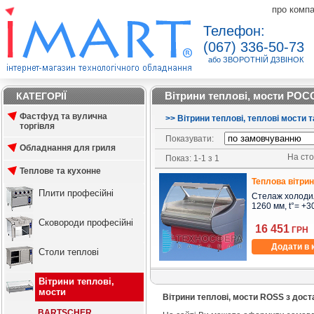
про комп
Телефон:
(067) 336-50-73
або ЗВОРОТНІЙ ДЗВІНОК
Вітрини теплові, мости РОСС
КАТЕГОРІЇ
Фастфуд та вулична
>
>
Вітрини теплові, теплові мости т
торгівля
Показувати:
Обладнання для гриля
На стор
Показ: 1-1 з 1
Теплове та кухонне
Теплова вітри
Плити професійні
Стелаж холодил
1260 мм, t°= +30
Сковороди професійні
16 451
ГРН
Додати в 
Столи теплові
Вітрини теплові,
мости
Вітрини теплові, мости ROSS з дос
BARTSCHER