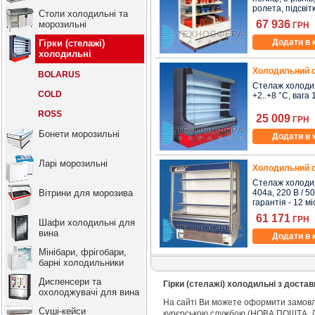
ролета, підсвітк
Столи холодильні та
67 936
морозильні
ГРН
Додати в 
Гірки (стелажі)
холодильні
Холодильний с
BOLARUS
Стелаж холодиль
COLD
+2..+8 °C, вага 1
ROSS
25 009
ГРН
Бонети морозильні
Додати в 
Ларі морозильні
Холодильний 
Стелаж холодил
Вітрини для морозива
404a, 220 В / 5
гарантія - 12 мі
61 171
ГРН
Шафи холодильні для
вина
Додати в 
Мінібари, фрігобари,
барні холодильники
Диспенсери та
Гірки (стелажі) холодильні з доста
охолоджувачі для вина
На сайті Ви можете оформити замов
Суші-кейси
курєрською службою (НОВА ПОШТА, ДЕ