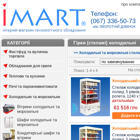
про комп
Телефон:
(067) 336-50-73
або ЗВОРОТНІЙ ДЗВІНОК
Гірки (стелажі) холодильні
КАТЕГОРІЇ
Фастфуд та вулична
>
>
Холодильні та морозильні стелажі
торгівля
Показувати:
Обладнання для гриля
На стор
Показ: 1-4 з 4
Теплове та кухонне
Холодильний 
Печі та пароконвектомати
Стелаж холодил
полиці, 5 рівнів
ролета, 1240 x 5
Холодильне та морозильне
детальніше
Вітрини холодильні та
61 516
ГРН
морозильні
Додати в 
Шафи холодильні та
морозильні
Холодильний 
Кондитерські шафи та
Стелаж холодил
вітрини
полиці, 5 рівнів