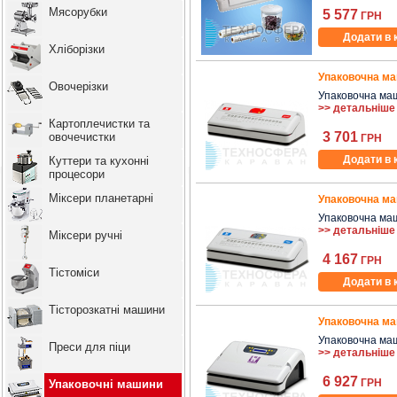
Мясорубки
5 577
ГРН
Додати в 
Хліборізки
Упаковочна ма
Овочерізки
Упаковочна машин
>> детальніше
Картоплечистки та
3 701
овочечистки
ГРН
Додати в 
Куттери та кухонні
процесори
Міксери планетарні
Упаковочна ма
Упаковочна машин
>> детальніше
Міксери ручні
4 167
ГРН
Тістоміси
Додати в 
Тісторозкатні машини
Упаковочна ма
Упаковочна машин
Преси для піци
>> детальніше
6 927
ГРН
Упаковочні машини