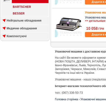
Додати в 
BARTSCHER
Упаковочна ма
BESSER
Упаковочна машин
Нейтральне обладнання
>> детальніше
10 058
Медичне обладнання
ГРН
Додати в 
Комплектуючі
Упаковочні машини з доставкою кур
На сайті Ви можете оформити замовл
(НОВА ПОШТА, ДЕЛИВЕРІ, ІНТАЙМ) в К
Івано-Франківськ, Львів, Тернопіль, Лу
Запоріжжя, Черкаси, Миколаїв, Севас
Чернігів та інші міста України.
Упаковочні машини - наша спеціаліза
Інтернет-магазин технологічного о
тел.: (067) 336-50-73
Головна сторінка
›
Упаковочні машин