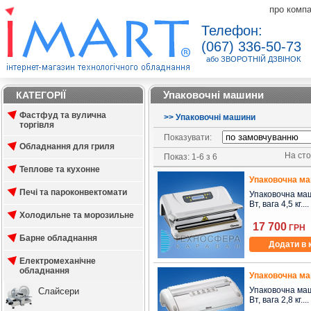
про комп
Телефон:
(067) 336-50-73
або ЗВОРОТНІЙ ДЗВІНОК
Упаковочні машини
КАТЕГОРІЇ
Фастфуд та вулична
>
>
Упаковочні машини
торгівля
Показувати:
Обладнання для гриля
На стор
Показ: 1-6 з 6
Теплове та кухонне
Упаковочна ма
Печі та пароконвектомати
Упаковочна маши
Вт, вага 4,5 кг....
Холодильне та морозильне
17 700
ГРН
Барне обладнання
Додати в 
Електромеханічне
обладнання
Упаковочна ма
Упаковочна маши
Слайсери
Вт, вага 2,8 кг....