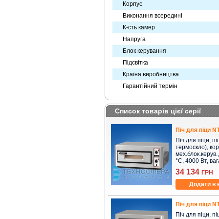
Корпус
Виконання всередині
К-сть камер
Напруга
Блок керування
Підсвітка
Країна виробництва
Гарантійний термін
Список товарів цієї серії
Піч для піци 
Піч для піци, пі
термоскло), кор
мех.блок.керув.,
°C, 4000 Вт, вага
34 134
ГРН
Додати в 
Піч для піци 
Піч для піци, пі