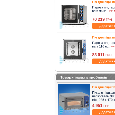
Піч для піци, п
Парова піч, гара
вага 96 кг....
>> 
70 219
ГРН
Додати в 
Піч для піци, п
Парова піч, гара
вага 116 кг....
>>
83 011
ГРН
Додати в 
Товари інших виробників
Піч для піци П
Піч для піци, д
нерж.сталь, 380 
міс., 935 x 470 
4 951
ГРН
Додати в 