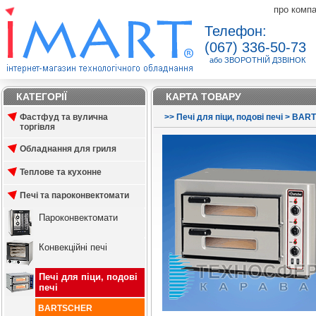
про комп
Телефон:
(067) 336-50-73
або ЗВОРОТНІЙ ДЗВІНОК
КАТЕГОРІЇ
КАРТА ТОВАРУ
Фастфуд та вулична
>
>
Печі для піци, подові печі
>
BAR
торгівля
Обладнання для гриля
Теплове та кухонне
Печі та пароконвектомати
Пароконвектомати
Конвекційні печі
Печі для піци, подові
печі
BARTSCHER