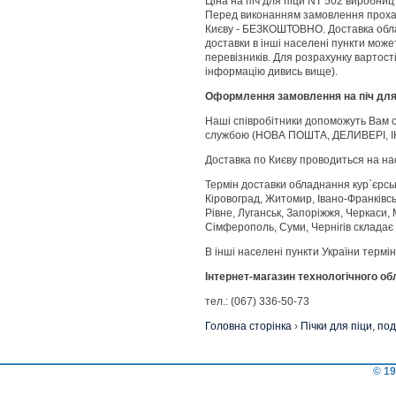
Ціна на піч для піци NT 502 виробни
Перед виконанням замовлення прохан
Києву - БЕЗКОШТОВНО. Доставка обл
доставки в інші населені пункти може
перевізників. Для розрахунку вартост
інформацію дивись вище).
Оформлення замовлення на піч дл
Наші співробітники допоможуть Вам 
службою (НОВА ПОШТА, ДЕЛИВЕРІ, І
Доставка по Києву проводиться на на
Термін доставки обладнання кур`єрсь
Кіровоград, Житомир, Івано-Франківськ
Рівне, Луганськ, Запоріжжя, Черкаси, 
Сімферополь, Суми, Чернігів складає 
В інші населені пункти України термі
Інтернет-магазин технологічного о
тел.: (067) 336-50-73
Головна сторінка
›
Пічки для піци, под
© 19