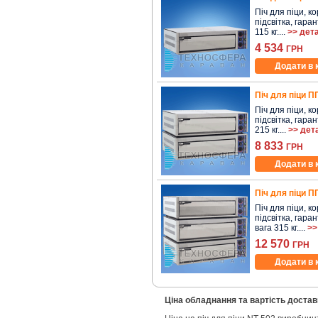
Піч для піци, к
підсвітка, гаран
115 кг....
>> дет
4 534
ГРН
Додати в 
Піч для піци П
Піч для піци, к
підсвітка, гаран
215 кг....
>> дет
8 833
ГРН
Додати в 
Піч для піци П
Піч для піци, к
підсвітка, гаран
вага 315 кг....
>>
12 570
ГРН
Додати в 
Ціна обладнання та вартість достав