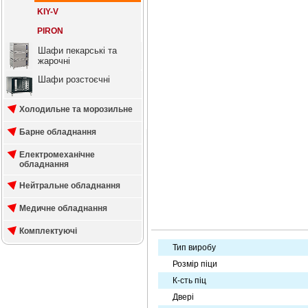
KIY-V
PIRON
Шафи пекарські та
жарочні
Шафи розстоєчні
Холодильне та морозильне
Барне обладнання
Електромеханічне
обладнання
Нейтральне обладнання
Медичне обладнання
Комплектуючі
Тип виробу
Розмір піци
К-сть піц
Двері