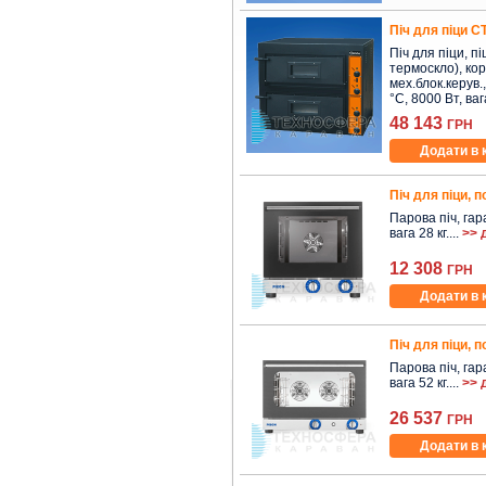
Піч для піци 
Піч для піци, пі
термоскло), кор
мех.блок.керув.,
°C, 8000 Вт, вага
48 143
ГРН
Додати в 
Піч для піци, п
Парова піч, гара
вага 28 кг....
>> 
12 308
ГРН
Додати в 
Піч для піци, п
Парова піч, гара
вага 52 кг....
>> 
26 537
ГРН
Додати в 