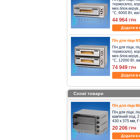
термоскло), кор
мех.блок.керув.,
°C, 6000 Вт, вага
44 964
ГРН
Додати в 
Піч для піци 
Піч для піци, пі
термоскло), кор
мех.блок.керув.,
°C, 12000 Вт, ваг
74 949
ГРН
Додати в 
Схожі товари
Піч для піци M
Піч для піци, пі
кам'яний под, 2 
430 x 375 мм, t°
20 206
ГРН
Додати в 