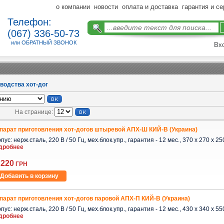
о компании
новости
оплата и доставка
гарантия и с
Телефон:
(067) 336-50-73
или ОБРАТНЫЙ ЗВОНОК
Вх
водства хот-дог
На странице:
парат приготовления хот-догов штыревой АПХ-Ш КИЙ-В (Украина)
пус: нерж.сталь, 220 В / 50 Гц, мех.блок.упр., гарантия - 12 мес., 370 x 270 x 250 
дробнее
 220
ГРН
Добавить в корзину
парат приготовления хот-догов паровой АПХ-П КИЙ-В (Украина)
пус: нерж.сталь, 220 В / 50 Гц, мех.блок.упр., гарантия - 12 мес., 430 x 340 x 550
дробнее