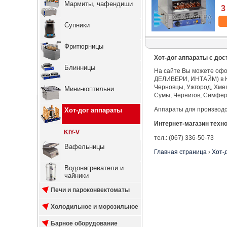
Мармиты, чафендиши
3
Супники
Фритюрницы
Хот-дог аппараты с дос
Блинницы
На сайте Вы можете офо
ДЕЛИВЕРИ, ИНТАЙМ) в Кие
Черновцы, Ужгород, Хмел
Мини-коптильни
Сумы, Чернигов, Симфер
Аппараты для производст
Хот-дог аппараты
Интернет-магазин техн
KIY-V
тел.: (067) 336-50-73
Вафельницы
Главная страница
›
Хот-
Водонагреватели и
чайники
Печи и пароконвектоматы
Холодильное и морозильное
Барное оборудование