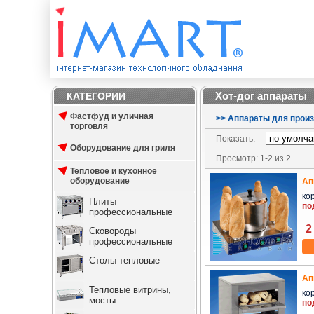
Хот-дог аппараты
КАТЕГОРИИ
Фастфуд и уличная
>
>
Аппараты для произ
торговля
Показать:
Оборудование для гриля
Просмотр: 1-2 из 2
Тепловое и кухонное
оборудование
Ап
кор
Плиты
по
профессиональные
2
Сковороды
профессиональные
Столы тепловые
Ап
Тепловые витрины,
кор
мосты
по