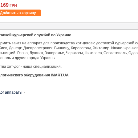
 169
ГРН
Добавить в корзину
тавкой курьерской службой по Украине
рмить заказ на аппарат для производства хот-догов с доставкой курьерской
в, Донецк, Днепропетровск, Винницу, Кировоград, Житомир, Ивано-Франковск
ьницкий, Ровно, Луганск, Запорожье, Черкассы, Николаев, Севастополь, Одесс
ополь и другие города Украины.
ва хот-дог - наша специализация.
ологического оборудования IMART.UA
дог аппараты
›