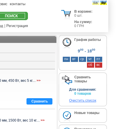
ервис
контакты
В корзине:
0 шт.
На сумму:
од
|
Регистрация
0 ГРН
График работы
00
00
9
- 18
пн
вт
ср
чт
пт
сб
вс
Сравнить
мм, 450 Вт, вес 5 кг....
>>
товары
Для сравнения:
0 товаров
Очистить список
Сравнить
Новые товары
 мм, 1500 Вт, вес 10 кг....
>>