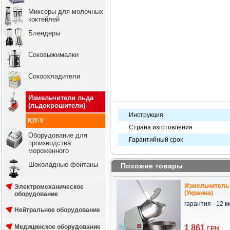
Миксеры для молочных
коктейлей
Блендеры
Соковыжималки
Сокоохладители
Измельчители льда
(льдокрошители)
Инструкция
KIY-V
Страна изготовления
Оборудование для
Гарантийный срок
производства
мороженного
Шоколадные фонтаны
Похожие товары
Измельчитель 
Электромеханическое
(Украина)
оборудование
гарантия - 12 ме
Нейтральное оборудование
Медицинское оборудование
1 861
ГРН