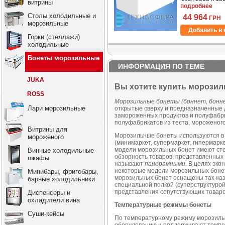
витрины
подробнее
Столы холодильные и
44 964
ГРН
морозильные
Добавить в 
Горки (стеллажи)
холодильные
Бонеты морозильные
ИНФОРМАЦИЯ ПО ТЕМЕ
JUKA
Вы хотите купить морозил
ROSS
Морозильные бонеты (боннет, бонн
Лари морозильные
открытые сверху и предназначенные 
замороженных продуктов и полуфабрик
полуфабрикатов из теста, мороженого 
Витрины для
Морозильные бонеты используются в
мороженого
(минимаркет, супермаркет, гипермарк
модели морозильных бонет имеют сте
Винные холодильные
обзорность товаров, представленных
шкафы
называют
панорамными
. В целях эк
некоторые модели морозильных боне
Минибары, фригобары,
морозильных бонет оснащены так на
барные холодильники
специальной полкой (суперструктурой
представления сопутствующих товаров,
Диспенсеры и
охладители вина
Температурные режимы бонеты
Суши-кейсы
По температурному режиму морозиль
оборудованию и поддерживают темпер