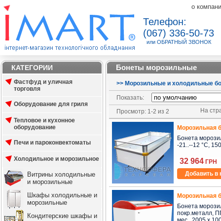
о компан
Телефон:
(067) 336-50-73
или ОБРАТНЫЙ ЗВОНОК
Бонеты морозильные
КАТЕГОРИИ
Фастфуд и уличная
>
>
Морозильные и холодильные б
торговля
Показать:
Оборудование для гриля
На стра
Просмотр: 1-2 из 2
Тепловое и кухонное
оборудование
Морозильная б
Бонета морозиль
Печи и пароконвектоматы
-21..--12 °C, 150
Холодильное и морозильное
32 964
ГРН
Добавить в 
Витрины холодильные
и морозильные
Шкафы холодильные и
Морозильная б
морозильные
Бонета морозил
покр.металл, ПП
Кондитерские шкафы и
мес., 2005 x 1000