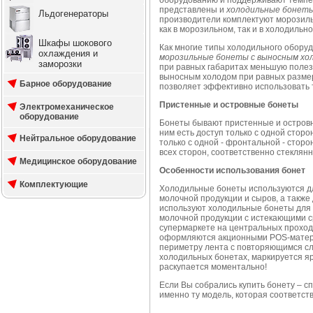
представлены и
холодильные бонет
Льдогенераторы
производители комплектуют морозиль
как в морозильном, так и в холодильн
Шкафы шокового
Как многие типы холодильного обору
охлаждения и
морозильные бонеты с выносным хо
заморозки
при равных габаритах меньшую поле
выносным холодом при равных разме
Барное оборудование
позволяет эффективно использовать 
Пристенные и островные бонеты
Электромеханическое
оборудование
Бонеты бывают пристенные и остров
ним есть доступ только с одной стор
Нейтральное оборудование
только с одной - фронтальной - сторо
всех сторон, соответственно стеклянн
Медицинское оборудование
Особенности использования бонет
Комплектующие
Холодильные бонеты используются д
молочной продукции и сыров, а также 
используют холодильные бонеты для 
молочной продукции с истекающими 
супермаркете на центральных прохода
оформляются акционными POS-матер
периметру лента с повторяющимся сл
холодильных бонетах, маркируется ярк
раскупается моментально!
Если Вы собрались купить бонету – с
именно ту модель, которая соответст