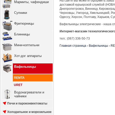
На сайте Вы можете оформить заказ 
Мармиты, чафендиши
доставкой курьерской службой (НОВ
Днепропетровск, Винницу, Кировоград
Супники
Черновцы, Ужгород, Хмельницкий, Ров
Одессу, Херсон, Полтаву, Харьков, С
Фритюрницы
Вафельницы электрические - наша с
Интернет-магазин технологическог
Блинницы
тел.: (067) 336-50-73
Мини-коптильни
Главная страница
›
Вафельницы
›
RE
Хот-дог аппараты
Вафельницы
REMTA
URET
Водонагреватели и
чайники
Печи и пароконвектоматы
Холодильное и морозильное