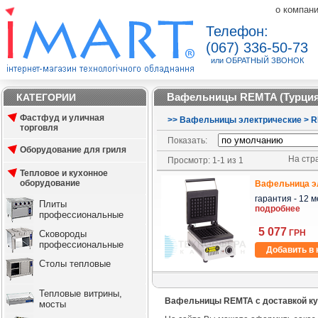
о компан
Телефон:
(067) 336-50-73
или ОБРАТНЫЙ ЗВОНОК
Вафельницы REMTA (Турция
КАТЕГОРИИ
Фастфуд и уличная
>
>
Вафельницы электрические
>
R
торговля
Показать:
Оборудование для гриля
На стра
Просмотр: 1-1 из 1
Тепловое и кухонное
оборудование
Вафельница э
гарантия - 12 ме
Плиты
подробнее
профессиональные
5 077
ГРН
Сковороды
профессиональные
Добавить в 
Столы тепловые
Тепловые витрины,
Вафельницы REMTA с доставкой ку
мосты