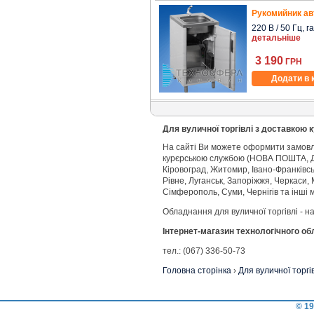
Рукомийник ав
220 В / 50 Гц, га
детальніше
3 190
ГРН
Додати в 
Для вуличної торгівлі з доставкою 
На сайті Ви можете оформити замовле
курєрською службою (НОВА ПОШТА, ДЕ
Кіровоград, Житомир, Івано-Франківськ
Рівне, Луганськ, Запоріжжя, Черкаси, 
Сімферополь, Суми, Чернігів та інші м
Обладнання для вуличної торгівлі - н
Інтернет-магазин технологічного о
тел.: (067) 336-50-73
Головна сторінка
›
Для вуличної торгі
© 19