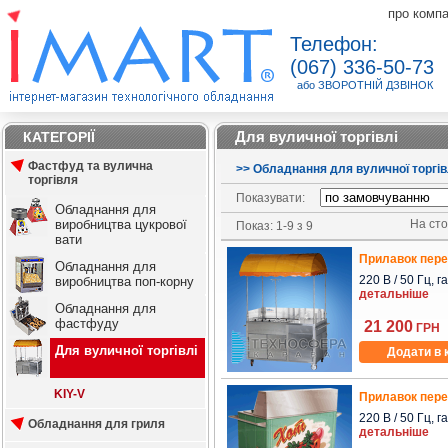
про комп
Телефон:
(067) 336-50-73
або ЗВОРОТНІЙ ДЗВІНОК
Для вуличної торгівлі
КАТЕГОРІЇ
Фастфуд та вулична
>
>
Обладнання для вуличної торгів
торгівля
Показувати:
Обладнання для
виробництва цукрової
На стор
Показ: 1-9 з 9
вати
Прилавок перес
Обладнання для
220 В / 50 Гц, г
виробництва поп-корну
детальніше
Обладнання для
фастфуду
21 200
ГРН
Для вуличної торгівлі
Додати в 
KIY-V
Прилавок перес
220 В / 50 Гц, г
Обладнання для гриля
детальніше