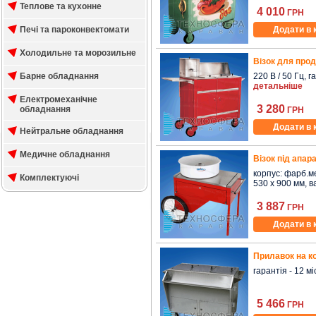
Теплове та кухонне
4 010
ГРН
Печі та пароконвектомати
Додати в 
Холодильне та морозильне
Візок для прод
Барне обладнання
220 В / 50 Гц, га
детальніше
Електромеханічне
3 280
обладнання
ГРН
Додати в 
Нейтральне обладнання
Медичне обладнання
Візок під апар
корпус: фарб.ме
Комплектуючі
530 x 900 мм, ваг
3 887
ГРН
Додати в 
Прилавок на ко
гарантія - 12 міс
5 466
ГРН