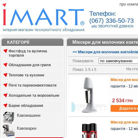
про комп
Телефон:
(067) 336-50-73
або ЗВОРОТНІЙ ДЗВІНОК
Міксери для молочних кокт
КАТЕГОРІЇ
Фастфуд та вулична
>
>
Міксери для молочних коктейлів
торгівля
Показувати:
Обладнання для гриля
На стор
Показ: 1-5 з 5
Теплове та кухонне
Міксер для мо
Печі та пароконвектомати
гарантія - 12 міс
Холодильне та морозильне
2 534
ГРН
Барне обладнання
Додати в 
Кавомашини
Міксер для мол
Кавоварки
гарантія - 12 міс