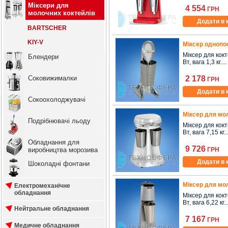
Міксери для
4 554
ГРН
молочних коктейлів
Додати в 
BARTSCHER
KIY-V
Міксер однопо
Міксер для кокте
Блендери
Вт, вага 1,3 кг....
Соковижималки
2 178
ГРН
Додати в 
Сокоохолоджувачі
Міксер для мо
Подрібнювачі льоду
Міксер для кокте
Вт, вага 7,15 кг..
Обладнання для
9 726
виробництва морозива
ГРН
Додати в 
Шоколадні фонтани
Міксер для мо
Електромеханічне
обладнання
Міксер для кокте
Вт, вага 6,22 кг..
Нейтральне обладнання
7 167
ГРН
Медичне обладнання