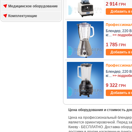
2 914
ГРН
Медицинское оборудование
Добавить в 
Комплектующие
Профессионал
Блендер, 220 В /
кг....
>> подроб
1 785
ГРН
Добавить в 
Профессионал
Блендер, 220 В /
кг....
>> подроб
9 322
ГРН
Добавить в 
Цена оборудования и стоимость до
Цена на профессиональный блендер T
является ориентировочной. Перед за
Киеву - БЕСПЛАТНО. Доставка обору
доставки в другие населенные пункт